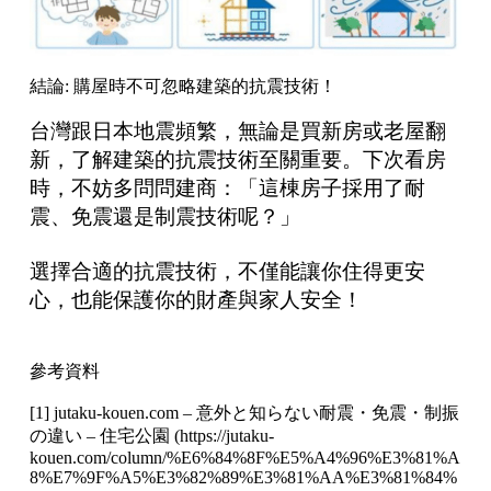
結論: 購屋時不可忽略建築的抗震技術！
台灣跟日本地震頻繁，無論是買新房或老屋翻
新，了解建築的抗震技術至關重要。下次看房
時，不妨多問問建商：「這棟房子採用了耐
震、免震還是制震技術呢？」
選擇合適的抗震技術，不僅能讓你住得更安
心，也能保護你的財產與家人安全！
參考資料
[1] jutaku-kouen.com – 意外と知らない耐震・免震・制振
の違い – 住宅公園 (
https://jutaku-
kouen.com/column/%E6%84%8F%E5%A4%96%E3%81%A
8%E7%9F%A5%E3%82%89%E3%81%AA%E3%81%84%