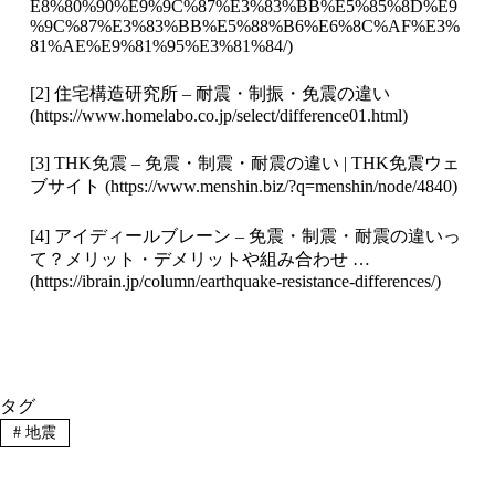
E8%80%90%E9%9C%87%E3%83%BB%E5%85%8D%E9
%9C%87%E3%83%BB%E5%88%B6%E6%8C%AF%E3%
81%AE%E9%81%95%E3%81%84/
)
[2] 住宅構造研究所 – 耐震・制振・免震の違い
(
https://www.homelabo.co.jp/select/difference01.html
)
[3] THK免震 – 免震・制震・耐震の違い | THK免震ウェ
ブサイト (
https://www.menshin.biz/?q=menshin/node/4840
)
[4] アイディールブレーン – 免震・制震・耐震の違いっ
て？メリット・デメリットや組み合わせ …
(
https://ibrain.jp/column/earthquake-resistance-differences/
)
タグ
#
地震