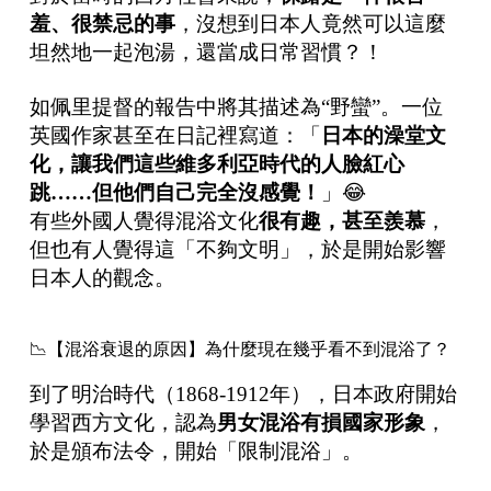
羞、很禁忌的事
，沒想到日本人竟然可以這麼
坦然地一起泡湯，還當成日常習慣？！
如佩里提督的報告中將其描述為“野蠻”。一位
英國作家甚至在日記裡寫道：「
日本的澡堂文
化，讓我們這些維多利亞時代的人臉紅心
跳
……
但他們自己完全沒感覺！
」😂
有些外國人覺得混浴文化
很有趣，甚至羨慕
，
但也有人覺得這「不夠文明」，於是開始影響
日本人的觀念。
📉【混浴衰退的原因】為什麼現在幾乎看不到混浴了？
到了明治時代（1868-1912年），日本政府開始
學習西方文化，認為
男女混浴有損國家形象
，
於是頒布法令，開始「限制混浴」。