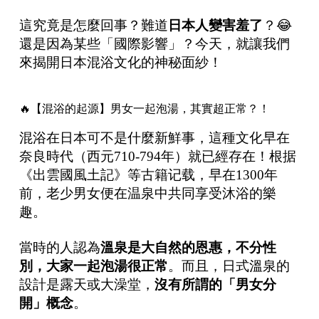
這究竟是怎麼回事？難道
日本人變害羞了
？😂
還是因為某些「國際影響」？今天，就讓我們
來揭開日本混浴文化的神秘面紗！
🔥【混浴的起源】男女一起泡湯，其實超正常？！
混浴在日本可不是什麼新鮮事，這種文化早在
奈良時代（西元710-794年）就已經存在！根据
《出雲國風土記》等古籍记载，早在1300年
前，老少男女便在温泉中共同享受沐浴的樂
趣。
當時的人認為
溫泉是大自然的恩惠，不分性
別，大家一起泡湯很正常
。而且，日式溫泉的
設計是露天或大澡堂，
沒有所謂的「男女分
開」概念
。