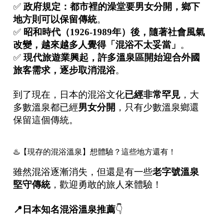
✅
政府規定：都市裡的澡堂要男女分開，鄉下
地方則可以保留傳統
。
✅
昭和時代（
1926-1989
年）後，隨著社會風氣
改變，越來越多人覺得「混浴不太妥當」
。
✅
現代旅遊業興起，許多溫泉區開始迎合外國
旅客需求，逐步取消混浴
。
到了現在，日本的混浴文化
已經非常罕見
，大
多數溫泉都已經
男女分開
，只有少數溫泉鄉還
保留這個傳統。
♨️【現存的混浴溫泉】想體驗？這些地方還有！
雖然混浴逐漸消失，但還是有一些
老字號溫泉
堅守傳統
，歡迎勇敢的旅人來體驗！
📍
日本知名混浴溫泉推薦
👇