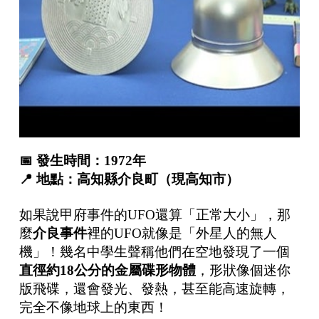
📅
發生時間：
1972
年
📍
地點：高知縣介良町（現高知市）
如果說甲府事件的UFO還算「正常大小」，那
麼
介良事件
裡的UFO就像是「外星人的無人
機」！幾名中學生聲稱他們在空地發現了一個
直徑約
18
公分的金屬碟形物體
，形狀像個迷你
版飛碟，還會發光、發熱，甚至能高速旋轉，
完全不像地球上的東西！