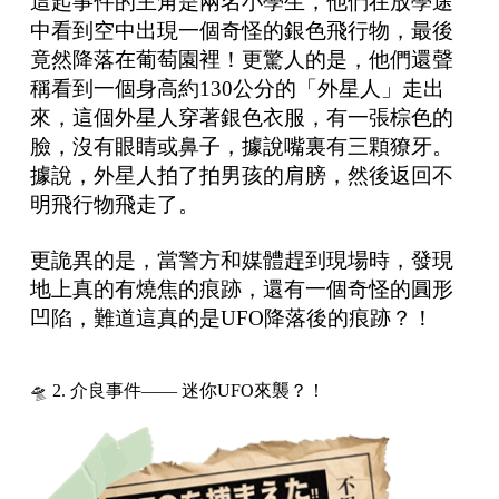
這起事件的主角是兩名小學生，他們在放學途
中看到空中出現一個奇怪的銀色飛行物，最後
竟然降落在葡萄園裡！更驚人的是，他們還聲
稱看到一個身高約130公分的「外星人」走出
來，這個外星人穿著銀色衣服，有一張棕色的
臉，沒有眼睛或鼻子，據說嘴裏有三顆獠牙。
據說，外星人拍了拍男孩的肩膀，然後返回不
明飛行物飛走了。
更詭異的是，當警方和媒體趕到現場時，發現
地上真的有燒焦的痕跡，還有一個奇怪的圓形
凹陷，難道這真的是UFO降落後的痕跡？！
🛸 2. 介良事件—— 迷你UFO來襲？！