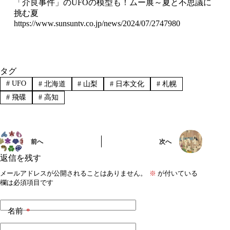
「介良事件」のUFOの模型も！ムー展～夏と不思議に
挑む夏
https://www.sunsuntv.co.jp/news/2024/07/2747980
タグ
#
UFO
#
北海道
#
山梨
#
日本文化
#
札幌
#
飛碟
#
高知
前へ
次へ
返信を残す
メールアドレスが公開されることはありません。
※
が付いている
欄は必須項目です
名前
*