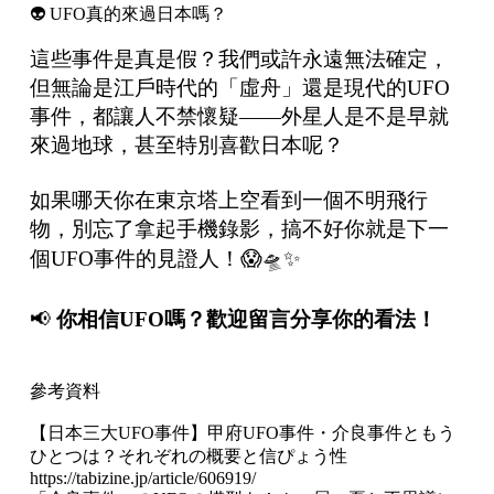
👽 UFO真的來過日本嗎？
這些事件是真是假？我們或許永遠無法確定，
但無論是江戶時代的「虛舟」還是現代的UFO
事件，都讓人不禁懷疑——外星人是不是早就
來過地球，甚至特別喜歡日本呢？
如果哪天你在東京塔上空看到一個不明飛行
物，別忘了拿起手機錄影，搞不好你就是下一
個UFO事件的見證人！😱🛸✨
📢
你相信
UFO
嗎？歡迎留言分享你的看法！
參考資料
【日本三大UFO事件】甲府UFO事件・介良事件ともう
ひとつは？それぞれの概要と信ぴょう性
https://tabizine.jp/article/606919/