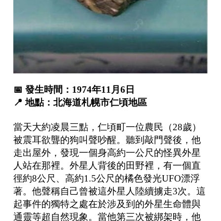
📅
發生時間：
1974
年
11
月
6
日
📍
地點：北海道札幌市仁頃地區
當天大約凌晨三點，仁頃町一位農民（28歲）
被震耳欲聾的狗叫聲吵醒。聽到敲門聲後，他
走出屋外，發現一個身高約一公尺的怪異外星
人站在那裡。外星人背後的田野裡，有一個直
徑約8公尺、高約1.5公尺的橘色發光UFO漂浮
著。他聲稱自己曾被這外星人陸續擄走3次。這
起事件的獨特之處在於涉及到的外星生命體與
通靈等超自然現象。當他第三次被綁架時，他