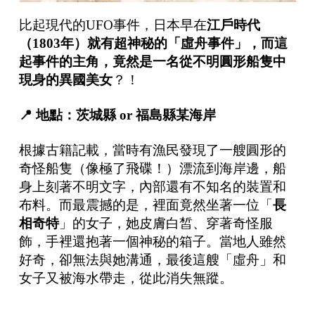
比起現代的UFO事件，日本早在
江戶時代
（
1803
年）就有超神秘的「虛舟事件」，而這
起事件的主角，竟然是一名從不明圓形船隻中
現身的異國美女
？！
📍
地點：茨城縣
or
福島縣某海岸
根據古籍記載，當時有漁民發現了一艘圓形的
奇怪船隻（像極了飛碟！）漂流到海岸邊，船
身上刻著不明文字，內部還有不知名的裝置和
布料。而最震撼的是，裡面竟然坐著一位「
長
相奇特
」的女子，她皮膚白皙、穿著奇怪服
飾，手裡還抱著一個神秘的箱子。當地人雖然
好奇，卻無法與她溝通，最後這艘「虛舟」和
女子又被海水帶走，從此消失無蹤。