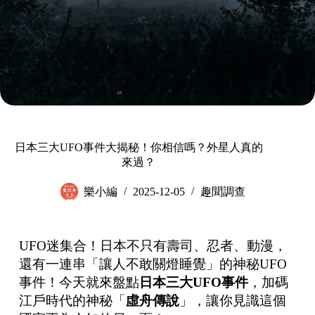
日本三大UFO事件大揭秘！你相信嗎？外星人真的
來過？
樂小編
2025-12-05
趣聞調查
UFO迷集合！日本不只有壽司、忍者、動漫，
還有一連串「讓人不敢關燈睡覺」的神秘UFO
事件！今天就來盤點
日本三大
UFO
事件
，加碼
江戶時代的神秘「
虛舟傳說
」，讓你見識這個