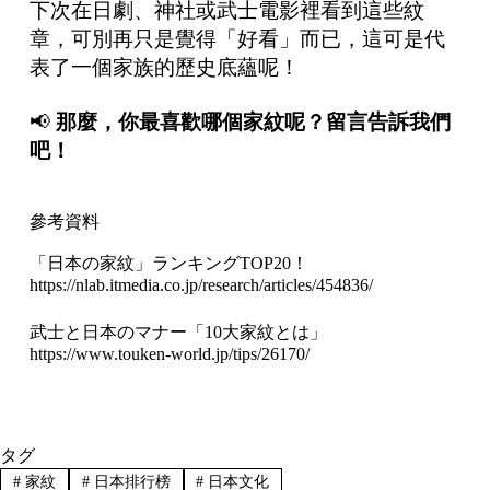
下次在日劇、神社或武士電影裡看到這些紋
章，可別再只是覺得「好看」而已，這可是代
表了一個家族的歷史底蘊呢！
📢
那麼，你最喜歡哪個家紋呢？留言告訴我們
吧！
參考資料
「日本の家紋」ランキングTOP20！
https://nlab.itmedia.co.jp/research/articles/454836/
武士と日本のマナー「10大家紋とは」
https://www.touken-world.jp/tips/26170/
タグ
#
家紋
#
日本排行榜
#
日本文化