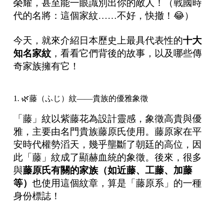
榮耀，甚至能一眼識別出你的敵人！（戰國時
代的名將：這個家紋……不好，快撤！😂）
今天，就來介紹日本歷史上最具代表性的
十大
知名家紋
，看看它們背後的故事，以及哪些傳
奇家族擁有它！
1. 🌿藤（ふじ）紋——貴族的優雅象徵
「藤」紋以紫藤花為設計靈感，象徵高貴與優
雅，主要由名門貴族藤原氏使用。藤原家在平
安時代權勢滔天，幾乎壟斷了朝廷的高位，因
此「藤」紋成了顯赫血統的象徵。後來，很多
與
藤原氏有關的家族（如近藤、工藤、加藤
等）
也使用這個紋章，算是「藤原系」的一種
身份標誌！