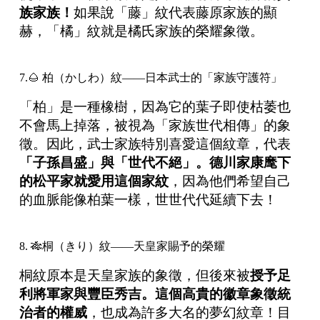
族家族！
如果說「藤」紋代表藤原家族的顯
赫，「橘」紋就是橘氏家族的榮耀象徵。
7.🌰 柏（かしわ）紋——日本武士的「家族守護符」
「柏」是一種橡樹，因為它的葉子即使枯萎也
不會馬上掉落，被視為「家族世代相傳」的象
徵。因此，武士家族特別喜愛這個紋章，代表
「子孫昌盛」與「世代不絕」。德川家康麾下
的松平家就愛用這個家紋
，因為他們希望自己
的血脈能像柏葉一樣，世世代代延續下去！
8. 🎋桐（きり）紋——天皇家賜予的榮耀
桐紋原本是天皇家族的象徵，但後來被
授予足
利將軍家與豐臣秀吉。這個高貴的徽章象徵統
治者的權威
，也成為許多大名的夢幻紋章！目