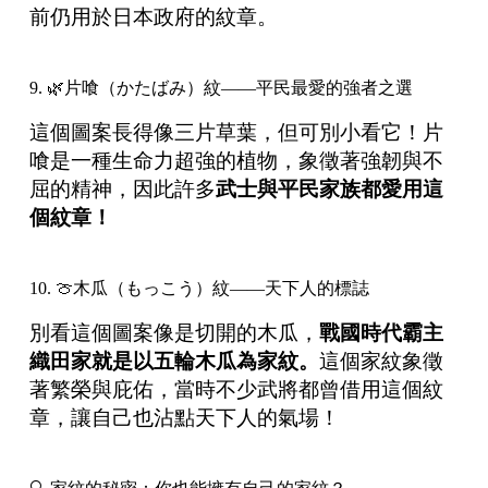
前仍用於日本政府的紋章。
9. 🌿片喰（かたばみ）紋——平民最愛的強者之選
這個圖案長得像三片草葉，但可別小看它！片
喰是一種生命力超強的植物，象徵著強韌與不
屈的精神，因此許多
武士與平民家族都愛用這
個紋章！
10. 🍈木瓜（もっこう）紋——天下人的標誌
別看這個圖案像是切開的木瓜，
戰國時代霸主
織田家就是以五輪木瓜為家紋。
這個家紋象徵
著繁榮與庇佑，當時不少武將都曾借用這個紋
章，讓自己也沾點天下人的氣場！