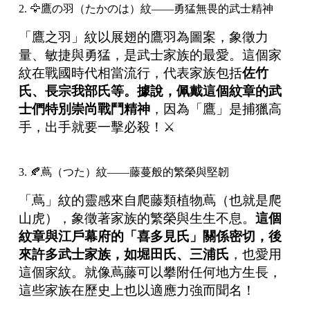
2. 🦅鷹の羽（たかのは）紋——勇猛無畏的武士精神
「鷹之羽」紋以展翅的鷹羽為圖案，象徵力
量、敏捷與勇猛，是武士家族的最愛。這個家
紋在戰國時代相當流行，代表家族包括
佐竹
氏、長宗我部氏等。據說，佩戴這個紋章的武
士們特別崇尚戰鬥精神
，因為「鷹」是捕獵高
手，出手就要一擊必殺！⚔️
3. 🍂蔦（つた）紋——藤蔓般的繁榮與堅韌
「蔦」紋的靈感來自爬藤類植物蔦（也就是爬
山虎），象徵著家族的繁榮與生生不息。
這個
紋章與江戶幕府的「喜多見氏」關係密切，後
來許多武士家族，如堀田氏、三浦氏
，也愛用
這個家紋。就像蔦藤可以攀附任何地方生長，
這些家族在歷史上也以適應力強而聞名！