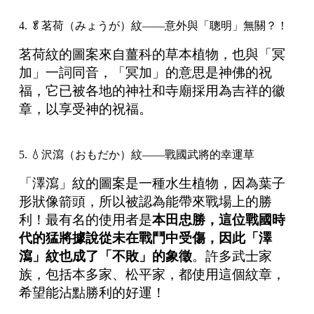
4. 🥬茗荷（みょうが）紋——意外與「聰明」無關？！
茗荷紋的圖案來自薑科的草本植物，也與「冥
加」一詞同音，「冥加」的意思是神佛的祝
福，它已被各地的神社和寺廟採用為吉祥的徽
章，以享受神的祝福。
5. 💧沢瀉（おもだか）紋——戰國武將的幸運草
「澤瀉」紋的圖案是一種水生植物，因為葉子
形狀像箭頭，所以被認為能帶來戰場上的勝
利！最有名的使用者是
本田忠勝，這位戰國時
代的猛將據說從未在戰鬥中受傷，因此「澤
瀉」紋也成了「不敗」的象徵
。許多武士家
族，包括本多家、松平家，都使用這個紋章，
希望能沾點勝利的好運！