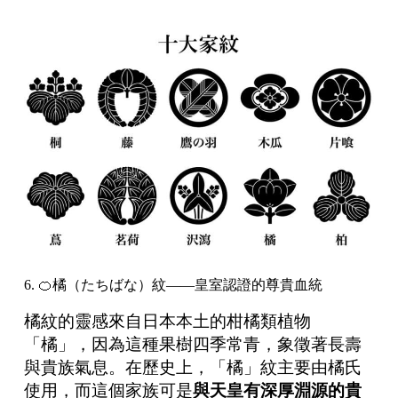
6. 🍊橘（たちばな）紋——皇室認證的尊貴血統
橘紋的靈感來自日本本土的柑橘類植物
「橘」，因為這種果樹四季常青，象徵著長壽
與貴族氣息。在歷史上，「橘」紋主要由橘氏
使用，而這個家族可是
與天皇有深厚淵源的貴