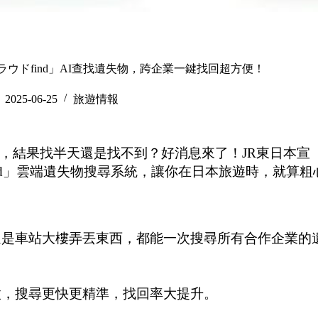
クラウドfind」AI查找遺失物，跨企業一鍵找回超方便！
2025-06-25
旅遊情報
，結果找半天還是找不到？好消息來了！JR東日本宣
ind」雲端遺失物搜尋系統，讓你在日本旅遊時，就算粗
還是車站大樓弄丟東西，都能一次搜尋所有合作企業的
徵，搜尋更快更精準，找回率大提升。