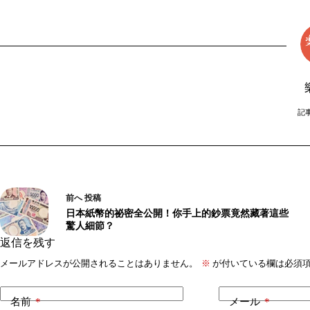
記事
前へ
投稿
日本紙幣的祕密全公開！你手上的鈔票竟然藏著這些
驚人細節？
返信を残す
メールアドレスが公開されることはありません。
※
が付いている欄は必須
名前
*
メール
*