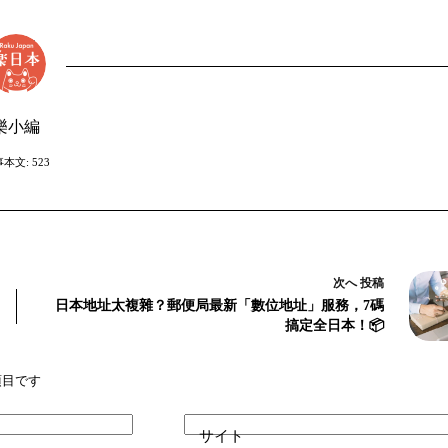
樂小編
本文: 523
次へ
投稿
日本地址太複雜？郵便局最新「數位地址」服務，7碼
搞定全日本！📦
項目です
サイト