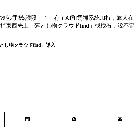
包/手機/護照」了！有了AI和雲端系統加持，旅人在
掉東西先上「落とし物クラウドfind」找找看，說不
とし物クラウド
find
」導入