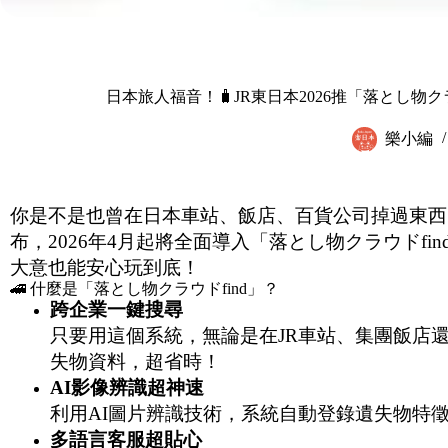
日本旅人福音！🧳JR東日本2026推「落とし物
樂小編
你是不是也曾在日本車站、飯店、百貨公司掉過東西
布，2026年4月起將全面導入「落とし物クラウドf
大意也能安心玩到底！
🚄 什麼是「落とし物クラウドfind」？
跨企業一鍵搜尋
只要用這個系統，無論是在JR車站、集團飯店
失物資料，超省時！
AI
影像辨識超神速
利用AI圖片辨識技術，系統自動登錄遺失物特
多語言客服超貼心