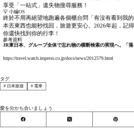
享受「一站式」遺失物搜尋服務！
💡 小編OS
終於不用再絕望地跑遍各個櫃台問「有沒有看到我的錢
本丟東西也能秒找回，旅遊更安心。2026年起，記得
你還快找到你的行李！
參考資料
JR
東日本、グループ全体で忘れ物の横断検索の実現へ。「落
https://travel.watch.impress.co.jp/docs/news/2012579.html
タグ
#
日本旅遊
#
電車
愛を分かち合いましょう