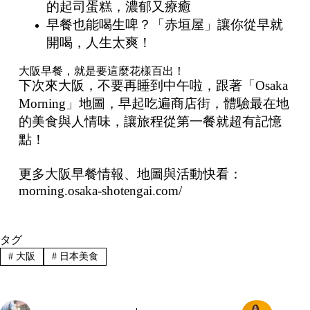
的起司蛋糕，濃郁又療癒
早餐也能喝生啤？「赤垣屋」讓你從早就
開喝，人生太爽！
大阪早餐，就是要這麼花樣百出！
下次來大阪，不要再睡到中午啦，跟著「Osaka
Morning」地圖，早起吃遍商店街，體驗最在地
的美食與人情味，讓旅程從第一餐就超有記憶
點！
更多大阪早餐情報、地圖與活動快看：
morning.osaka-shotengai.com/
タグ
#
大阪
#
日本美食