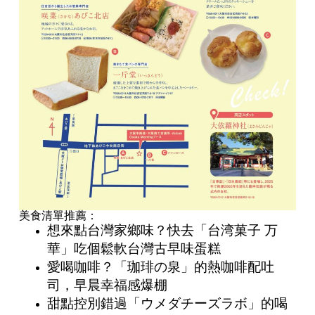
美食清單推薦：
想來點台灣家鄉味？快去「台湾菓子 万
華」吃個鬆軟台灣古早味蛋糕
愛喝咖啡？「珈琲の泉」的熱咖啡配吐
司，早晨幸福感爆棚
甜點控別錯過「ウメダチーズラボ」的喝