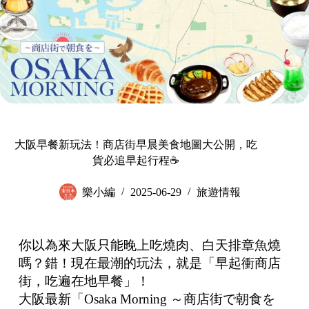
大阪早餐新玩法！商店街早晨美食地圖大公開，吃
貨必追早起行程☕
樂小編
2025-06-29
旅遊情報
你以為來大阪只能晚上吃燒肉、白天排章魚燒
嗎？錯！現在最潮的玩法，就是「早起衝商店
街，吃遍在地早餐」！
大阪最新「Osaka Morning ～商店街で朝食を