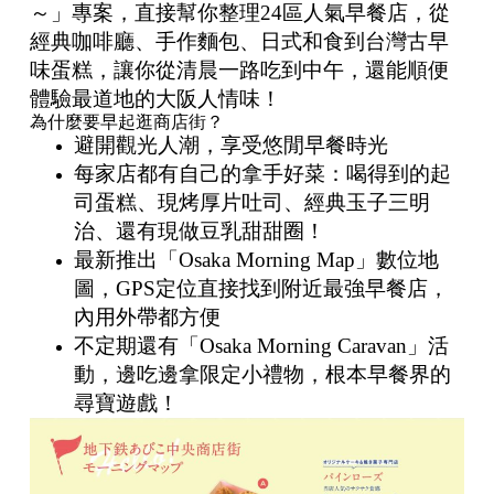
～」專案，直接幫你整理24區人氣早餐店，從
經典咖啡廳、手作麵包、日式和食到台灣古早
味蛋糕，讓你從清晨一路吃到中午，還能順便
體驗最道地的大阪人情味！
為什麼要早起逛商店街？
避開觀光人潮，享受悠閒早餐時光
每家店都有自己的拿手好菜：喝得到的起
司蛋糕、現烤厚片吐司、經典玉子三明
治、還有現做豆乳甜甜圈！
最新推出「Osaka Morning Map」數位地
圖，GPS定位直接找到附近最強早餐店，
內用外帶都方便
不定期還有「Osaka Morning Caravan」活
動，邊吃邊拿限定小禮物，根本早餐界的
尋寶遊戲！