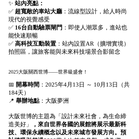
✨
站內亮點：
✅
超寬敞的車站大廳
：流線型設計，給人時尚
現代的視覺感受
✅
16台自動驗票閘門
：即使人潮眾多，進站也
能快速順暢
✅
高科技互動裝置
：站內設置AR（擴增實境）
拍照區，讓旅客能與未來科技場景合影留念
2025大阪關西世博——世界級盛會！
📅
開幕時間
：2025年4月13日 ～ 10月13日（共
184天）
📍
舉辦地點
：大阪夢洲
大阪世博的主題為「設計未來社會，為生命締
造美好」
，來自世界各國的展館將展示最新科
技、環保永續概念以及未來城市發展方向。預