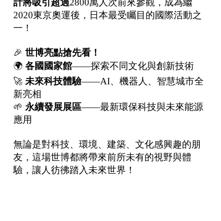
計將吸引超過
2800萬人次前來參觀，成為繼
2020東京奧運後，日本最受矚目的國際活動之
一！
🎉
世博亮點搶先看！
🌍
各國國家館
——探索不同文化與創新技術
🚀
未來科技體驗
——AI、機器人、智慧城市全
新亮相
🌱
永續發展展區
——最新環保科技與未來能源
應用
無論是對科技、環境、建築、文化感興趣的朋
友，這場世博都將帶來前所未有的視野與體
驗，讓人彷彿踏入未來世界！