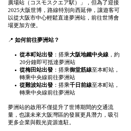
廣場站（コスモスクエア駅）」，但為了迎接
2025大阪世博，路線特別向西延伸，讓遊客可
以從大阪市中心輕鬆直達夢洲站，前往世博會
場更加方便。
📍
如何前往夢洲站？
從本町站出發
：搭乘
大阪地鐵中央線
，約
20分鐘即可抵達夢洲站
從梅田站出發
：搭乘
御堂筋線
至本町站，
轉乘中央線前往夢洲站
從難波站出發
：搭乘
千日前線
至本町站，
轉乘中央線前往夢洲站
夢洲站的啟用不僅提升了世博期間的交通流
量，也讓未來大阪灣區的發展更具潛力，吸引
更多企業與觀光資源進駐。