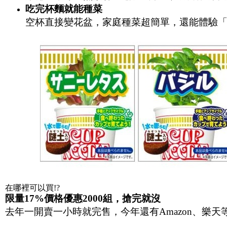
吃完杯麵就能種菜
空杯直接變花盆，家庭種菜超簡單，還能體驗
在哪裡可以買!?
限量
17%
價格優惠
2000
組，搶完就沒
去年一開賣一小時就完售，今年還有Amazon、樂