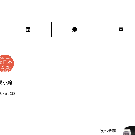
樂小編
本文: 523
次へ
投稿