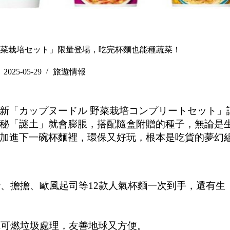
野菜栽培セット」限量登場，吃完杯麵也能種蔬菜！
2025-05-29
旅遊情報
新「カップヌードル 野菜栽培コンプリートセット」
秘「謎土」就會膨脹，搭配隨盒附贈的種子，無論是
加進下一碗杯麵裡，環保又好玩，根本是吃貨的夢幻
、擔擔、歐風起司等12款人氣杯麵一次到手，還有生
完可燃垃圾處理，友善地球又方便。