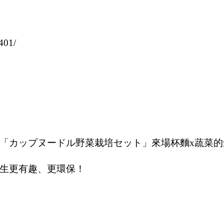
401/
「カップヌードル野菜栽培セット」來場杯麵x蔬菜的
生更有趣、更環保！