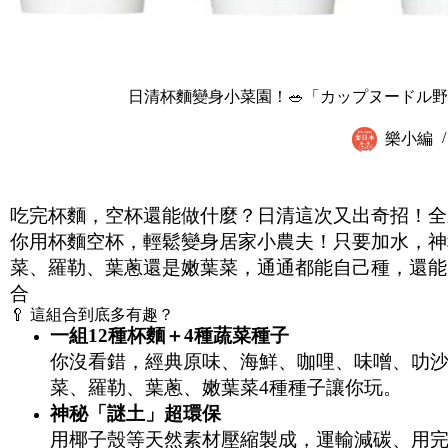
日清杯麵變身小菜園！🥗「カップヌードル
樂小編
吃完杯麵，空杯還能做什麼？日清這次又出奇招！全
你用杯麵空杯，輕鬆變身居家小農夫！只要加水，神
菜、羅勒、葉蔥還是嫩葉菜，通通都能自己種，還能
合
🥄 這組合到底多有趣？
一組
12
種杯麵＋
4
種蔬菜種子
你沒看錯，經典原味、海鮮、咖哩、味噌、叻沙
菜、羅勒、葉蔥、嫩葉菜4種種子讓你玩。
神秘「謎土」超環保
用椰子殼等天然素材壓縮製成，運輸減碳、用