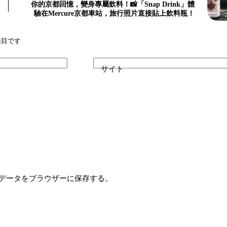
你的京都回憶，變身專屬飲料！📸「Snap Drink」體
驗在Mercure京都車站，旅行照片直接貼上飲料瓶！
項目です
サイト
データをブラウザーに保存する。