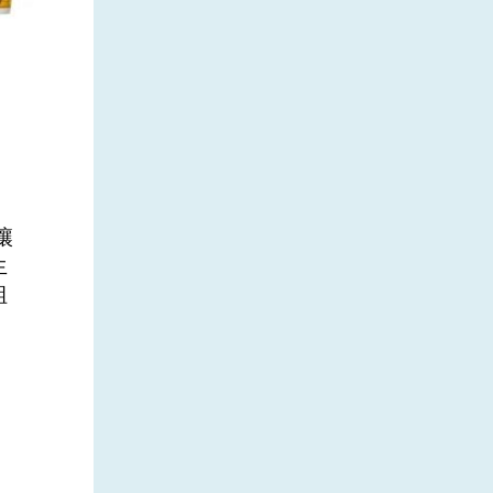
讓
生
組