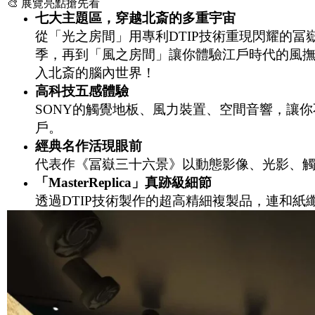
🎨 展覽亮點搶先看
七大主題區，穿越北斎的多重宇宙
從「光之房間」用專利DTIP技術重現閃耀的
季，再到「風之房間」讓你體驗江戶時代的風
入北斎的腦內世界！
高科技五感體驗
SONY的觸覺地板、風力裝置、空間音響，讓
戶。
經典名作活現眼前
代表作《冨嶽三十六景》以動態影像、光影、
「
MasterReplica
」真跡級細節
透過DTIP技術製作的超高精細複製品，連和