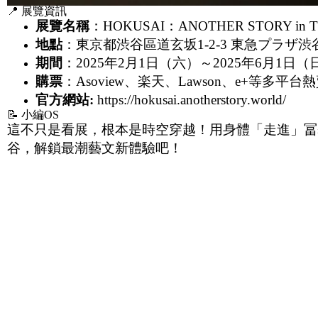
📍 展覽資訊
展覽名稱
：HOKUSAI：ANOTHER STORY in 
地點
：東京都渋谷區道玄坂1-2-3 東急プラザ渋
期間
：2025年2月1日（六）～2025年6月1日（
購票
：Asoview、楽天、Lawson、e+等多平台
官方網站:
https://hokusai.anotherstory.world/
📝 小編OS
這不只是看展，根本是時空穿越！用身體「走進」冨
谷，解鎖最潮藝文新體驗吧！