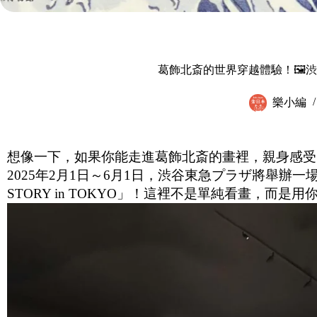
葛飾北斎的世界穿越體驗！🖼
樂小編
想像一下，如果你能走進葛飾北斎的畫裡，親身感受
2025年2月1日～6月1日，渋谷東急プラザ將舉辦一場
STORY in TOKYO」！這裡不是單純看畫，