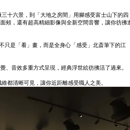
冨嶽三十六景，到「大地之房間」用腳感受富士山下的四
撫面頰，還有超高精細影像與全新空間音響，讓你彷彿
你不只是「看」畫，而是全身心「感受」北斎筆下的江
觸覺、音效多重方式呈現，經典浮世絵彷彿活了過來。
紙纖維都清晰可見，讓你近距離感受職人之美。