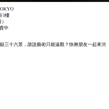
TOKYO
谷3樓
日）
熱賣中
嶽三十六景，誰說藝術只能遠觀？快揪朋友一起來渋