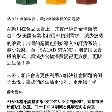
🚀 AI x 食物販賣，減少食物浪費的新趨勢
AI應用在食品販賣上，其實已經是全球趨勢
啦！🌎 美國有業者利用AI預測需求，減少披薩
的浪費；台灣的超商也開始導入AI訂貨系統，
減少報廢。而「SALAD STAND」則是用販賣
機的形式，讓減少食物浪費變得更方便、更貼
近生活！💯
未來，相信會有更多利用AI解決社會問題的例
子出現，讓我們的生活更便利、更永續！🌱
參考資料
AI
が価格を調整する“次世代サラダ自販機”、京都市役
所前駅に設置。フードロス削減と健康志向を両立
https://tabi-labo.com/311170/lll102-ai-salad-vending-machine