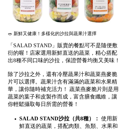
🥗 新鮮又健康！多樣化的沙拉與蔬果汁選擇
「SALAD STAND」販賣的餐點可不是隨便敷
衍的喔！店家選用新鮮直送的蔬菜，精心搭配
出8種不同口味的沙拉，保證營養均衡又美味！
除了沙拉之外，還有冷壓蔬果汁和蔬菜燕麥脆
片可以選擇。蔬果汁含有滿滿的蔬菜和水果精
華，讓你隨時補充活力！ 蔬菜燕麥脆片則是用
蔬菜的葉子和皮製作而成，富含膳食纖維，讓
你輕鬆攝取每日所需的營養！
SALAD STAND
沙拉（共
8
種）：
使用新
鮮直送的蔬菜，搭配肉類、魚類、水果和