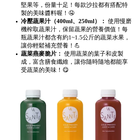
堅果等，份量十足！每款沙拉都有搭配特
製的美味醬料喔！🤤
冷壓蔬果汁（
400ml
、
250ml
）：
使用慢磨
機榨取蔬果汁，保留蔬果的營養價值！每
瓶蔬果汁都含有約1~1.5公斤的蔬菜水果，
讓你輕鬆補充營養！💪
蔬菜燕麥脆片：
使用蔬菜的葉子和皮製
成，富含膳食纖維，讓你隨時隨地都能享
受蔬菜的美味！😋