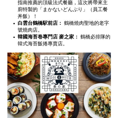
指南推薦的頂級法式餐廳，這次將帶來主
廚特製的「まかないどんぶり」（員工餐
丼飯）！
白雲台鶴橋駅前店：
鶴橋燒肉聖地的老字
號燒肉店。
韓國海苔卷專門店
麥之家：
鶴橋必排隊的
韓式海苔飯捲專賣店。