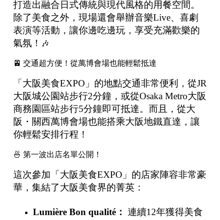
打造出融合日式傳統與現代風格的用餐空間。
除了美食之外，現場還會舉辦音樂Live、喜劇
表演等活動，讓你邊吃邊玩，享受充滿歡樂的
氣氛！
🎶
🚈 交通超方便！從萬博會場也能輕鬆抵達
「大阪美食EXPO」的地點交通非常便利，從JR
大阪城公園站步行2分鐘，或從Osaka Metro大阪
商務園區站步行5分鐘即可抵達。而且，從大
阪・關西萬博會場也能搭乘大阪地鐵直達，讓
你輕鬆安排行程！
🍜 第一波出店名單公開！
這次參加「大阪美食EXPO」的店家陣容非常豪
華，集結了大阪美食界的菁英：
Lumière Bon qualité
：
連續12年獲得美食