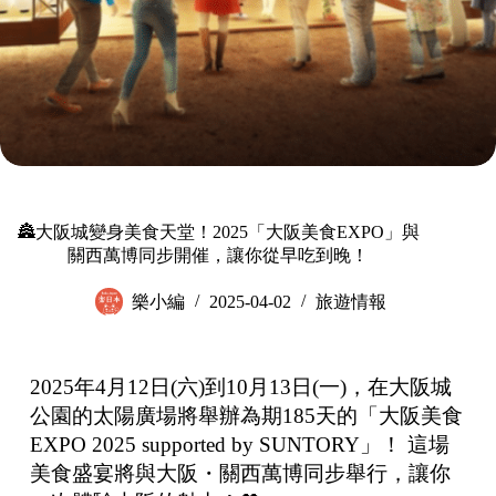
🏯大阪城變身美食天堂！2025「大阪美食EXPO」與
關西萬博同步開催，讓你從早吃到晚！
樂小編
2025-04-02
旅遊情報
2025年4月12日(六)到10月13日(一)，在大阪城
公園的太陽廣場將舉辦為期185天的「大阪美食
EXPO 2025 supported by SUNTORY」！ 這場
美食盛宴將與大阪・關西萬博同步舉行，讓你