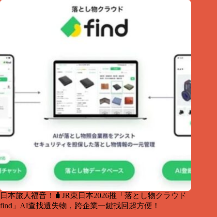
日本旅人福音！🧳JR東日本2026推「落とし物クラウド
find」AI查找遺失物，跨企業一鍵找回超方便！