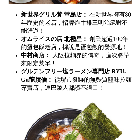
新世界グリル梵
堂島店：
在新世界擁有80
年歷史的老店，招牌炸牛排三明治絕對不
能錯過！
オムライスの店
北極星：
創業超過100年
的蛋包飯老店，據說是蛋包飯的發源地！
中村商店：
大阪拉麵界的傳奇，這次將帶
來限定菜單！
グルテンフリー塩ラーメン専門店
RYU-
Gu
龍旗信：
從堺市發跡的無麩質鹽味拉麵
專賣店，連巴黎人都讚不絕口！