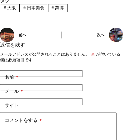
タグ
#
大阪
#
日本美食
#
萬博
前へ
次へ
返信を残す
メールアドレスが公開されることはありません。
※
が付いている
欄は必須項目です
名前
*
メール
*
サイト
コメントをする
*