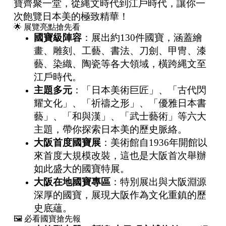
寶齊聚一堂，從縄文時代到江戶時代，讓你一
次飽覽日本美的極致精華！
🌟 展覽亮點搶先看
國寶級陣容
：展出約130件國寶，涵蓋繪
畫、雕刻、工藝、書法、刀劍、甲冑、漆
藝、染織、陶瓷等各大領域，橫跨縄文至
江戶時代。
主題多元
：「日本美術巨匠」、「古代閃
耀文化」、「祈禱之形」、「優雅日本書
藝」、「和與漢」、「武士藝術」等六大
主題，帶你探索日本美的歷史脈絡。
大阪首度國寶展
：美術館自1936年開館以
來首度大規模改裝，這也是大阪首次舉辦
如此盛大的國寶特展。
大阪在地國寶專區
：特別展出與大阪淵源
深厚的國寶，展現大阪作為文化重鎮的歷
史底蘊。
🖼️ 必看國寶搶先報