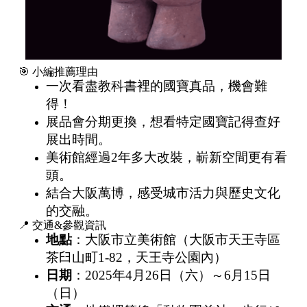
🎯 小編推薦理由
一次看盡教科書裡的國寶真品，機會難
得！
展品會分期更換，想看特定國寶記得查好
展出時間。
美術館經過2年多大改裝，嶄新空間更有看
頭。
結合大阪萬博，感受城市活力與歷史文化
的交融。
📍 交通&參觀資訊
地點
：大阪市立美術館（大阪市天王寺區
茶臼山町1-82，天王寺公園內）
日期
：2025年4月26日（六）～6月15日
（日）