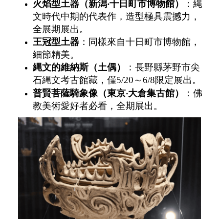
火焰型土器（新潟
‧
十日町市博物館）
：縄
文時代中期的代表作，造型極具震撼力，
全展期展出。
王冠型土器
：同樣來自十日町市博物館，
細節精美。
縄文的維納斯（土偶）
：長野縣茅野市尖
石縄文考古館藏，僅5/20～6/8限定展出。
普賢菩薩騎象像（東京
‧
大倉集古館）
：佛
教美術愛好者必看，全期展出。