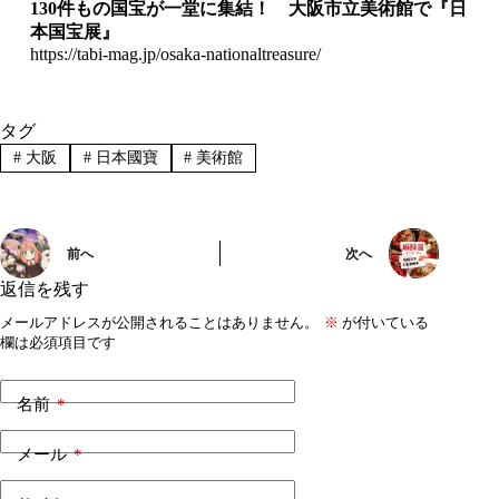
130
件もの国宝が一堂に集結！ 大阪市立美術館で『日
本国宝展』
https://tabi-mag.jp/osaka-nationaltreasure/
タグ
#
大阪
#
日本國寶
#
美術館
前へ
次へ
返信を残す
メールアドレスが公開されることはありません。
※
が付いている
欄は必須項目です
名前
*
メール
*