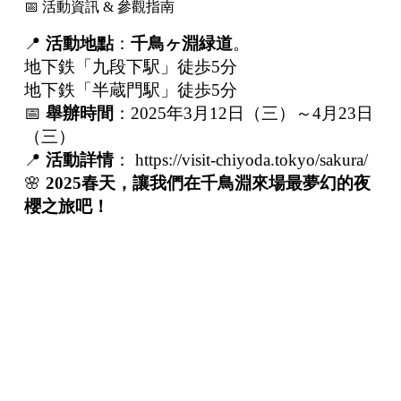
📅 活動資訊 & 參觀指南
📍
活動地點
：
千鳥ヶ淵緑道
。
地下鉄「九段下駅」徒歩5分
地下鉄「半蔵門駅」徒歩5分
📅
舉辦時間
：2025年3月12日（三）～4月23日
（三）
📍
活動詳情
：
https://visit-chiyoda.tokyo/sakura/
🌸
2025
春天，讓我們在千鳥淵來場最夢幻的夜
櫻之旅吧！