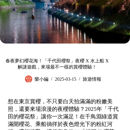
春夜夢幻櫻花海！「千代田櫻祭」夜櫻 X 水上船 X
解謎遊戲，來場最不一樣的賞櫻體驗！
樂小編
2025-03-15
旅遊情報
想在東京賞櫻，不只要白天拍滿滿的粉嫩美
照，還要來場浪漫的夜櫻體驗？2025年「千代
田的櫻花祭」讓你一次滿足！在千鳥淵綠道賞
滿開櫻花、乘船徜徉於夜色燈光下的粉紅河