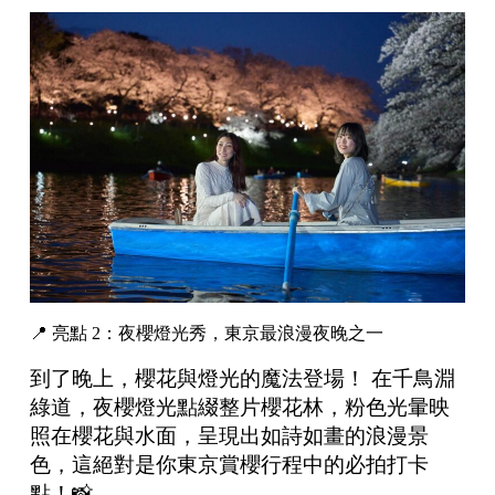
📍 亮點 2：夜櫻燈光秀，東京最浪漫夜晚之一
到了晚上，櫻花與燈光的魔法登場！ 在千鳥淵
綠道，夜櫻燈光點綴整片櫻花林，粉色光暈映
照在櫻花與水面，呈現出如詩如畫的浪漫景
色，這絕對是你東京賞櫻行程中的必拍打卡
點！📸