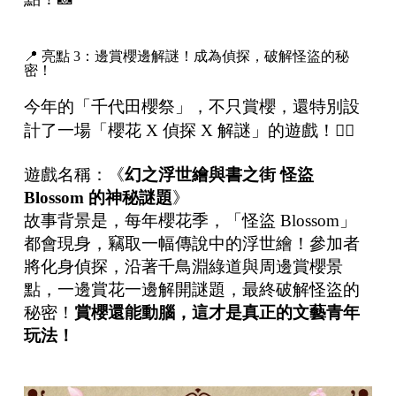
📍 亮點 3：邊賞櫻邊解謎！成為偵探，破解怪盜的秘
密！
今年的「千代田櫻祭」，不只賞櫻，還特別設
計了一場「櫻花 X 偵探 X 解謎」的遊戲！🕵️‍♂️
遊戲名稱：《
幻之浮世繪與書之街
怪盜
Blossom 的神秘謎題
》
故事背景是，每年櫻花季，「怪盜 Blossom」
都會現身，竊取一幅傳說中的浮世繪！參加者
將化身偵探，沿著千鳥淵綠道與周邊賞櫻景
點，一邊賞花一邊解開謎題，最終破解怪盜的
秘密！
賞櫻還能動腦，這才是真正的文藝青年
玩法！