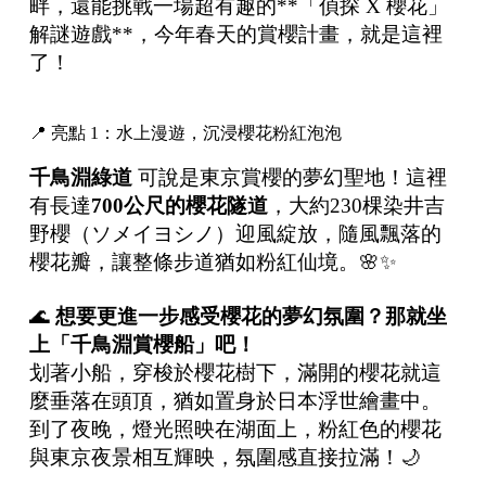
畔，還能挑戰一場超有趣的**「偵探 X 櫻花」
解謎遊戲**，今年春天的賞櫻計畫，就是這裡
了！
📍 亮點 1：水上漫遊，沉浸櫻花粉紅泡泡
千鳥淵綠道
可說是東京賞櫻的夢幻聖地！這裡
有長達
700
公尺的櫻花隧道
，大約230棵染井吉
野櫻（ソメイヨシノ）迎風綻放，隨風飄落的
櫻花瓣，讓整條步道猶如粉紅仙境。🌸✨
🌊
想要更進一步感受櫻花的夢幻氛圍？那就坐
上「千鳥淵賞櫻船」吧！
划著小船，穿梭於櫻花樹下，滿開的櫻花就這
麼垂落在頭頂，猶如置身於日本浮世繪畫中。
到了夜晚，燈光照映在湖面上，粉紅色的櫻花
與東京夜景相互輝映，氛圍感直接拉滿！🌙