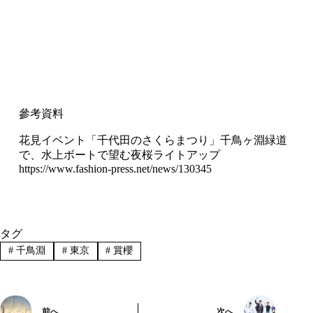
參考資料
花見イベント「千代田のさくらまつり」千鳥ヶ淵緑道
で、水上ボートで望む夜桜ライトアップ
https://www.fashion-press.net/news/130345
タグ
#
千鳥淵
#
東京
#
賞櫻
前へ
次へ