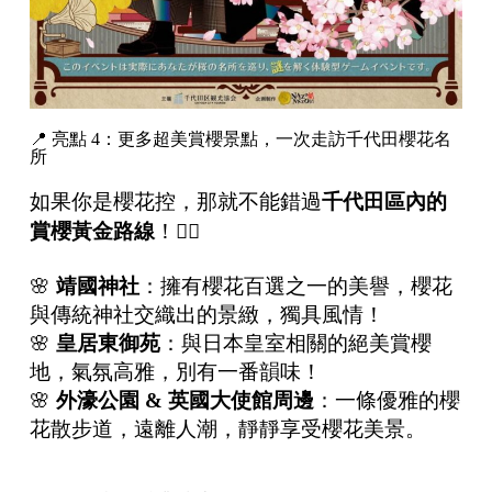
📍 亮點 4：更多超美賞櫻景點，一次走訪千代田櫻花名
所
如果你是櫻花控，那就不能錯過
千代田區內的
賞櫻黃金路線
！🚶‍♂️
🌸
靖國神社
：擁有櫻花百選之一的美譽，櫻花
與傳統神社交織出的景緻，獨具風情！
🌸
皇居東御苑
：與日本皇室相關的絕美賞櫻
地，氣氛高雅，別有一番韻味！
🌸
外濠公園
&
英國大使館周邊
：一條優雅的櫻
花散步道，遠離人潮，靜靜享受櫻花美景。