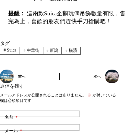
提醒：
這兩款Suica企鵝玩偶吊飾數量有限，售
完為止，喜歡的朋友們趕快手刀搶購吧！
タグ
#
Suica
#
中華街
#
新潟
#
橫濱
前へ
次へ
返信を残す
メールアドレスが公開されることはありません。
※
が付いている
欄は必須項目です
名前
*
メール
*