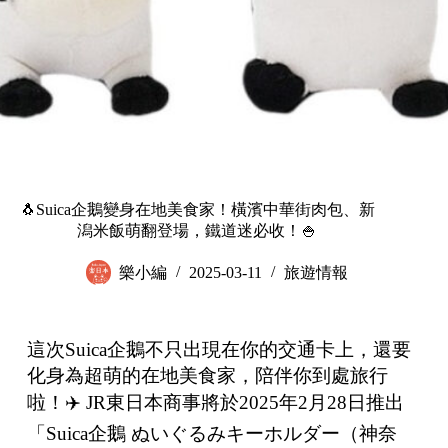
🐧Suica企鵝變身在地美食家！橫濱中華街肉包、新
潟米飯萌翻登場，鐵道迷必收！🍚
樂小編
2025-03-11
旅遊情報
這次Suica企鵝不只出現在你的交通卡上，還要
化身為超萌的在地美食家，陪伴你到處旅行
啦！✈️ JR東日本商事將於2025年2月28日推出
「Suica企鵝 ぬいぐるみキーホルダー（神奈