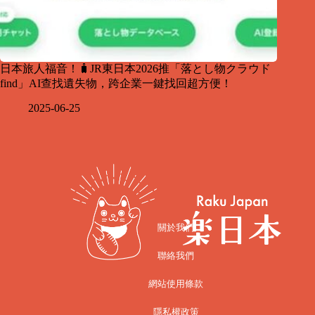
日本旅人福音！🧳JR東日本2026推「落とし物クラウド
find」AI查找遺失物，跨企業一鍵找回超方便！
2025-06-25
關於我們
聯絡我們
網站使用條款
隱私權政策