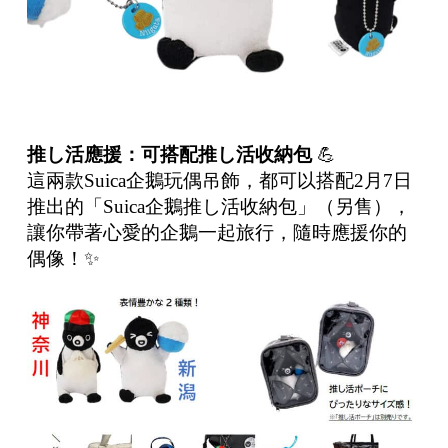
推し活應援：可搭配推し活收納包
💪
這兩款Suica企鵝玩偶吊飾，都可以搭配2月7日
推出的「Suica企鵝推し活收納包」（另售），
讓你帶著心愛的企鵝一起旅行，隨時應援你的
偶像！✨