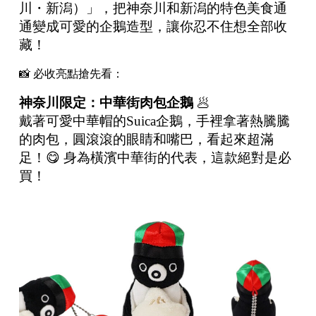
川・新潟）」，把神奈川和新潟的特色美食通
通變成可愛的企鵝造型，讓你忍不住想全部收
藏！
📸 必收亮點搶先看：
神奈川限定：中華街肉包企鵝
🥟
戴著可愛中華帽的Suica企鵝，手裡拿著熱騰騰
的肉包，圓滾滾的眼睛和嘴巴，看起來超滿
足！😋 身為橫濱中華街的代表，這款絕對是必
買！