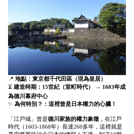
📍
地點：東京都千代田區（現為皇居）
⏳
建造時期：
15
世紀（室町時代）
→ 1603
年成
為德川幕府中心
✨
為何特別？：這裡曾是日本權力的心臟！
「江戶城」曾是
德川家族的權力象徵
，在江戶
時代（1603-1868年）長達260多年，這裡就是