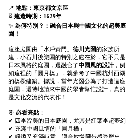
📍
地點：東京都文京區
⏳
建造時期：
1629
年
✨
為何特別？：融合日本與中國文化的超美庭
園！
這座庭園由「水戶黃門」
德川光圀
的家族所
建，小石川後樂園的特別之處在於，它不只是
日本風格的庭園，還融合了
中國風的設計
，例
如這裡的「圓月橋」，就參考了中國杭州西湖
的橋樑建築。據說，當年光圀公為了打造這座
庭園，還特地請來中國的學者幫忙設計，真的
是文化交流的代表作！
🎯
必看亮點
：
✔ 四季皆美的日本庭園，尤其是紅葉季超夢幻
✔ 充滿中國風情的「圓月橋」
✔ 靜謐又充滿詩意，適合放慢腳步感受歷史。