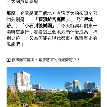
三大國寶級景點」！
那麼，究竟是哪三個地方有這麼大的來頭？它
們分別是——
「舊濱離宮庭園」、「江戶城
跡」、「小石川後樂園」
。今天就讓我們來一
場時空旅行，看看這三個地方憑什麼成為「特
別史跡」，又為何能在現代都市裡保留歷史的
風韻吧！
1️⃣ 舊濱離宮庭園：幕府將軍的海景豪宅？！