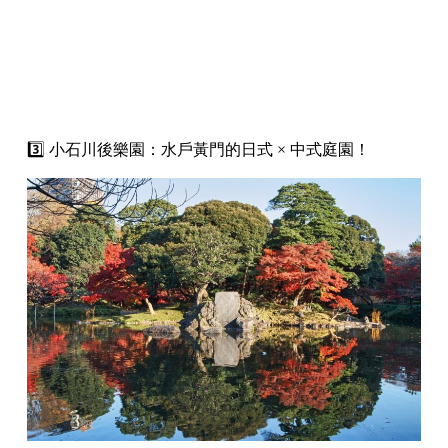
3️⃣ 小石川後樂園：水戶黃門的日式 × 中式庭園！