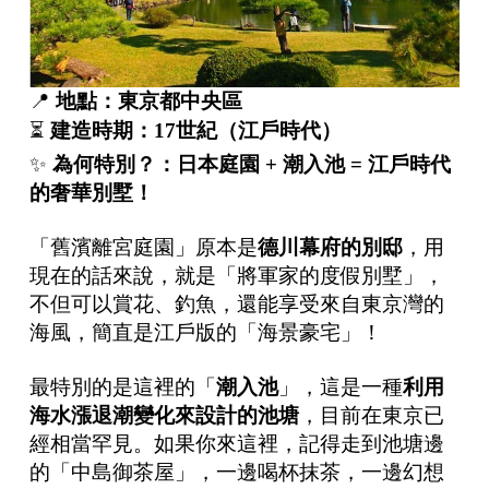
📍
地點：東京都中央區
⏳
建造時期：
17
世紀（江戶時代）
✨
為何特別？：日本庭園
+
潮入池
=
江戶時代
的奢華別墅！
「舊濱離宮庭園」原本是
德川幕府的別邸
，用
現在的話來說，就是「將軍家的度假別墅」，
不但可以賞花、釣魚，還能享受來自東京灣的
海風，簡直是江戶版的「海景豪宅」！
最特別的是這裡的「
潮入池
」，這是一種
利用
海水漲退潮變化來設計的池塘
，目前在東京已
經相當罕見。如果你來這裡，記得走到池塘邊
的「中島御茶屋」，一邊喝杯抹茶，一邊幻想