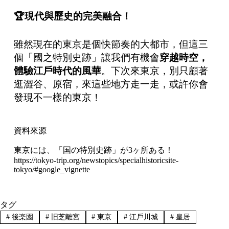
🏆
現代與歷史的完美融合！
雖然現在的東京是個快節奏的大都市，但這三
個「國之特別史跡」讓我們有機會
穿越時空，
體驗江戶時代的風華
。下次來東京，別只顧著
逛澀谷、原宿，來這些地方走一走，或許你會
發現不一樣的東京！
資料來源
東京には、「国の特別史跡」が3ヶ所ある！
https://tokyo-trip.org/newstopics/specialhistoricsite-
tokyo/#google_vignette
タグ
#
後楽園
#
旧芝離宮
#
東京
#
江戶川城
#
皇居