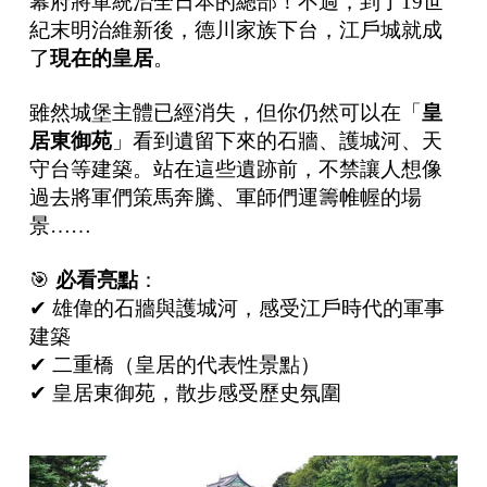
幕府將軍統治全日本的總部！不過，到了19世
紀末明治維新後，德川家族下台，江戶城就成
了
現在的皇居
。
雖然城堡主體已經消失，但你仍然可以在「
皇
居東御苑
」看到遺留下來的石牆、護城河、天
守台等建築。站在這些遺跡前，不禁讓人想像
過去將軍們策馬奔騰、軍師們運籌帷幄的場
景……
🎯
必看亮點
：
✔ 雄偉的石牆與護城河，感受江戶時代的軍事
建築
✔ 二重橋（皇居的代表性景點）
✔ 皇居東御苑，散步感受歷史氛圍