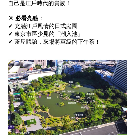
自己是江戶時代的貴族！
🎯
必看亮點
：
✔ 充滿江戶風情的日式庭園
✔ 東京市區少見的「潮入池」
✔ 茶屋體驗，來場將軍級的下午茶！