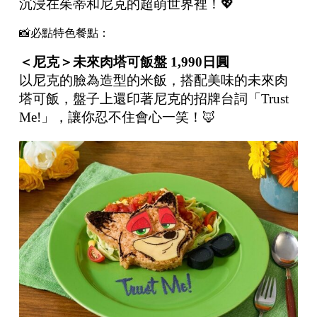
沉浸在茱蒂和尼克的超萌世界裡！💖
📸必點特色餐點：
＜尼克＞未來肉塔可飯盤
1,990
日圓
以尼克的臉為造型的米飯，搭配美味的未來肉
塔可飯，盤子上還印著尼克的招牌台詞「Trust
Me!」，讓你忍不住會心一笑！🦊