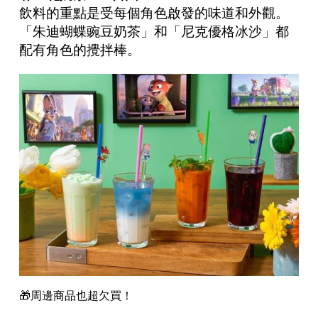
飲料的重點是受每個角色啟發的味道和外觀。
「朱迪蝴蝶豌豆奶茶」和「尼克優格冰沙」都
配有角色的攪拌棒。
🎁周邊商品也超欠買！