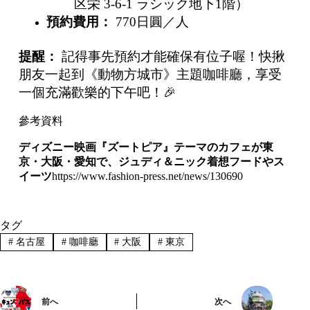
区栄 3-6-1 ラシック地下1階）
預約費用：
770日圓／人
提醒：
記得事先預約才能確保有位子喔！快揪
朋友一起到《動物方城市》主題咖啡廳，享受
一個充滿歡樂的下午吧！🎉
參考資料
ディズニー映画『ズートピア』テーマのカフェが東
京・大阪・愛知で、ジュディ＆ニック着想フードやス
イーツ
https://www.fashion-press.net/news/130690
タグ
#
名古屋
#
咖啡廳
#
大阪
#
東京
前へ
次へ