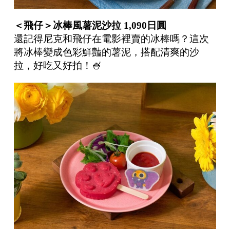
＜飛仔＞冰棒風薯泥沙拉
1,090
日圓
還記得尼克和飛仔在電影裡賣的冰棒嗎？這次
將冰棒變成色彩鮮豔的薯泥，搭配清爽的沙
拉，好吃又好拍！🍧