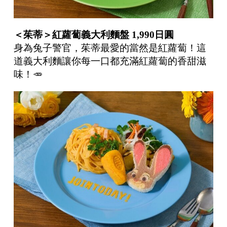
＜茱蒂＞紅蘿蔔義大利麵盤
1,990
日圓
身為兔子警官，茱蒂最愛的當然是紅蘿蔔！這
道義大利麵讓你每一口都充滿紅蘿蔔的香甜滋
味！🥕