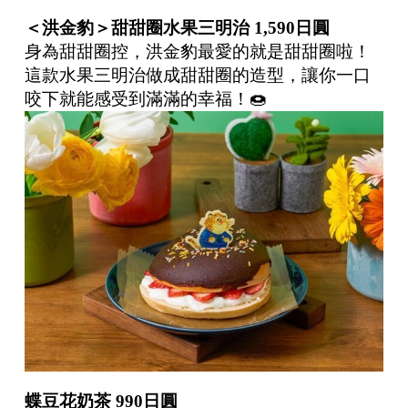
＜洪金豹＞甜甜圈水果三明治
1,590
日圓
身為甜甜圈控，洪金豹最愛的就是甜甜圈啦！
這款水果三明治做成甜甜圈的造型，讓你一口
咬下就能感受到滿滿的幸福！🍩
蝶豆花奶茶
990
日圓