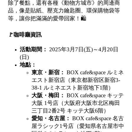
除了餐點，還有各種《動物方城市》的周邊商
品，像是貼紙、壓克力鑰匙圈、環保購物袋等
等，讓你把滿滿的愛帶回家！🛍️
🚩
咖啡廳資訊
活動期間：
2025年3月7日(五)～4月20日
(日)
地點：
東京・新宿：
BOX cafe&space ルミネ
エスト新宿店（東京都新宿区新宿3-
38-1 ルミネエスト新宿地下1階）
大阪・梅田：
BOX cafe&space キッテ
大阪 1号店（大阪府大阪市北区梅田
三丁目2番2号 キッテ大阪6階）
愛知・名古屋：
BOX cafe&space 名古
屋ラシック1号店（愛知県名古屋市中